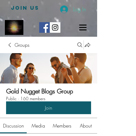
JOIN US
Log In
Groups
Gold Nugget Blogs Group
Public
·
160 members
Join
Discussion
Media
Members
About