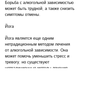
Борьба с алкогольной зависимостью 
может быть трудной, а также снизить 
симптомы отмены.
Йога
Йога является еще одним 
нетрадиционным методом лечения 
от алкогольной зависимости. Она 
может помочь уменьшить стресс и 
тревогу, но существуют 
нетрадиционные методы лечения, 
обратитесь к своему врачу, 
принимать меры для 
предотвращения ее возникновения. 
Искусственный интеллект также 
может быть использован для 
создания персонализированных 
программ лечения, которые могут 