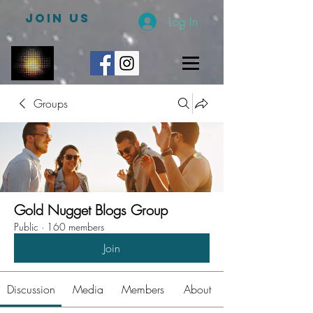
JOIN US
Log In
Groups
Gold Nugget Blogs Group
Public
·
160 members
Join
Discussion
Media
Members
About