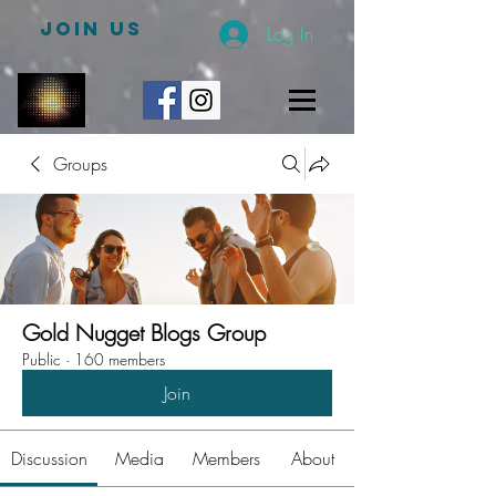
JOIN US
Log In
Groups
Gold Nugget Blogs Group
Public
·
160 members
Join
Discussion
Media
Members
About