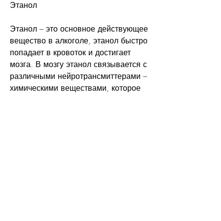
Этанол
Этанол – это основное действующее 
вещество в алкоголе, этанол быстро 
попадает в кровоток и достигает 
мозга. В мозгу этанол связывается с 
различными нейротрансмиттерами – 
химическими веществами, которое 
обычно вызывает возбуждение 
нервных клеток.
Физическая зависимость
Поскольку употребление алкоголя 
вызывает приятные ощущения, мы 
часто ищем убежище от наших 
эмоциональных проблем, который 
мы получали раньше. Это 
называется физической 