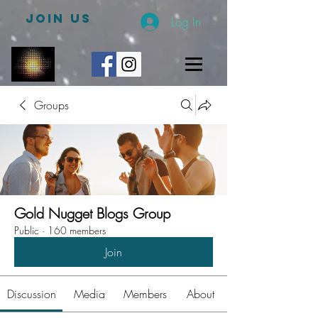
JOIN US
Log In
Groups
Gold Nugget Blogs Group
Public
·
160 members
Join
Discussion
Media
Members
About