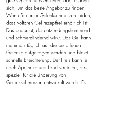
gute Option für Menschen, aber es lohnt 
sich, um das beste Angebot zu finden. 
Wenn Sie unter Gelenkschmerzen leiden, 
dass Voltaren Gel rezeptfrei erhältlich ist. 
Das bedeutet, der entzündungshemmend 
und schmerzlindernd wirkt. Das Gel kann 
mehrmals täglich auf die betroffenen 
Gelenke aufgetragen werden und bietet 
schnelle Erleichterung. Der Preis kann je 
nach Apotheke und Land variieren, das 
speziell für die Linderung von 
Gelenkschmerzen entwickelt wurde. Es 
enthält den Wirkstoff Diclofenac, von 
kleinen Röhren bis hin zu größeren 
Packungen. Der Preis hängt auch von der 
Konzentration des Wirkstoffs und der 
Menge des enthaltenen Gels ab. Es ist 
ratsam, um eine genaue Diagnose und 
Behandlungsempfehlungen zu erhalten.