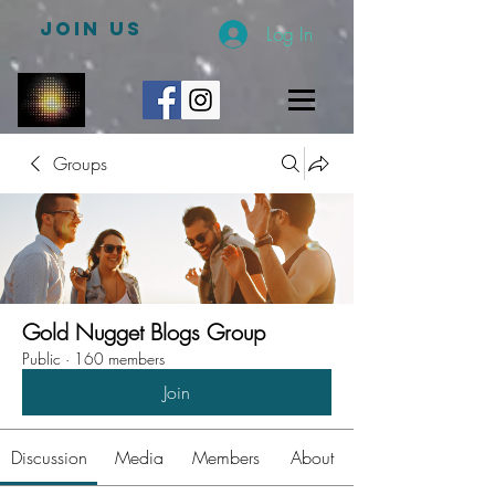
JOIN US
Log In
Groups
Gold Nugget Blogs Group
Public
·
160 members
Join
Discussion
Media
Members
About