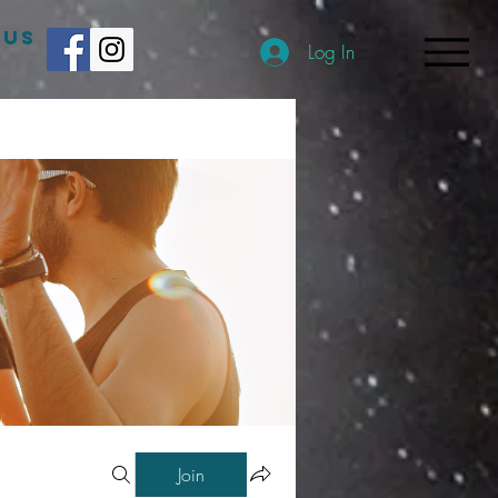
 US
Log In
Join