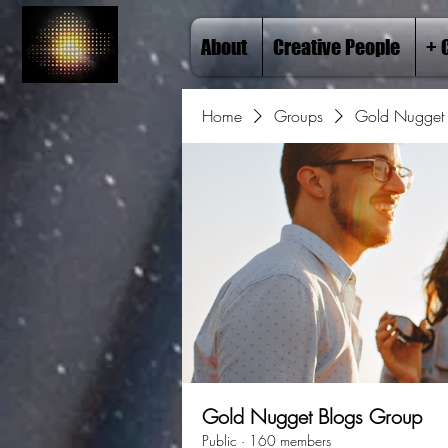
About
Creative People
+ 
Home
Groups
Gold Nugget 
Gold Nugget Blogs Group
Public
·
160 members