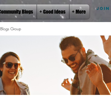
JOIN
Community Blogs
+ Good Ideas
+ More
Blogs Group