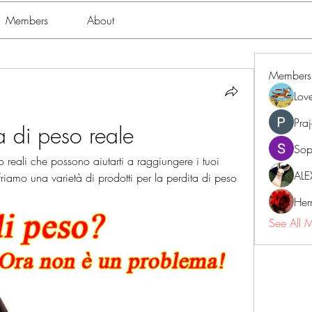
Members
About
Members
Lov
Pra
ta di peso reale
Sop
o reali che possono aiutarti a raggiungere i tuoi 
ALE
friamo una varietà di prodotti per la perdita di peso 
Her
See All 