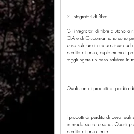
2. Integratori di fibre
Gli integratori di fibre aiutano a r
CLA e di Glucomannano sono prodo
peso salutare in modo sicuro ed ef
perdita di peso, esploreremo i pro
raggiungere un peso salutare in 
Quali sono i prodotti di perdita d
I prodotti di perdita di peso reali
in modo sicuro e sano. Questi prod
perdita di peso reale