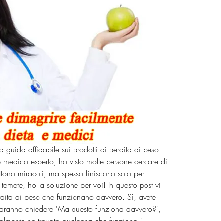
a guida affidabile sui prodotti di perdita di peso 
e medico esperto, ho visto molte persone cercare di 
tono miracoli, ma spesso finiscono solo per 
temete, ho la soluzione per voi! In questo post vi 
perdita di peso che funzionano davvero. Sì, avete 
faranno chiedere 'Ma questo funziona davvero?', 
lmente ho trovato qualcosa che funziona!'. 