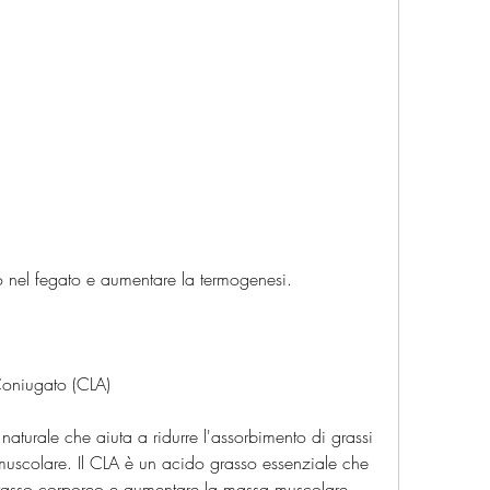
ro nel fegato e aumentare la termogenesi.
 Coniugato (CLA)
naturale che aiuta a ridurre l'assorbimento di grassi 
uscolare. Il CLA è un acido grasso essenziale che 
grasso corporeo e aumentare la massa muscolare.