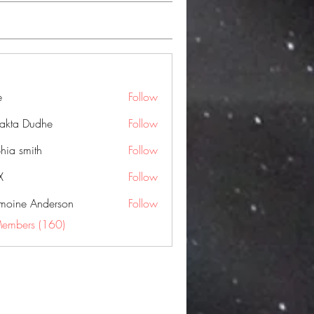
e
Follow
jakta Dudhe
Follow
hia smith
Follow
X
Follow
moine Anderson
Follow
Members (160)