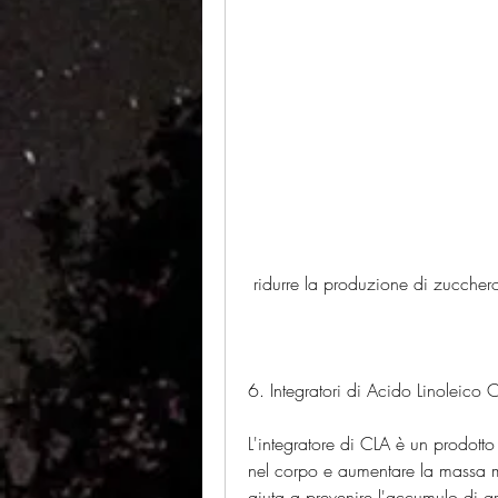
 ridurre la produzione di zucche
6. Integratori di Acido Linoleico
L'integratore di CLA è un prodotto 
nel corpo e aumentare la massa m
aiuta a prevenire l'accumulo di 