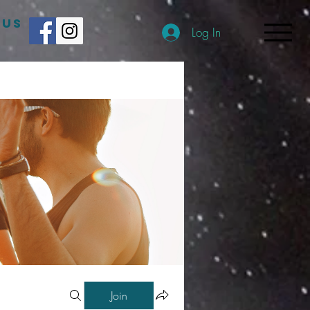
 US
Log In
Join