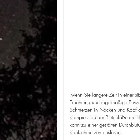
 wenn Sie längere Zeit in einer sitzenden Position verbringen. Eine ausgewogene 
Ernährung und regelmäßige Beweg
Schmerzen in Nacken und Kopf du
Kompression der Blutgefäße im Na
kann zu einer gestörten Durchblu
Kopfschmerzen auslösen.