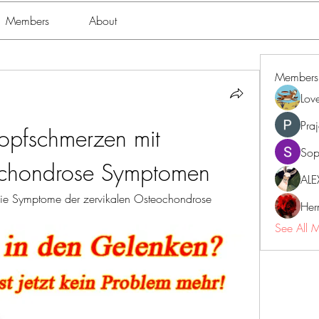
Members
About
Members
Lov
Pra
pfschmerzen mit 
Sop
ochondrose Symptomen
ALE
e Symptome der zervikalen Osteochondrose 
Her
See All 