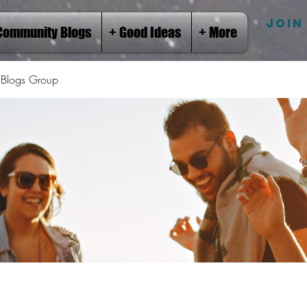
JOIN
Community Blogs
+ Good Ideas
+ More
Blogs Group