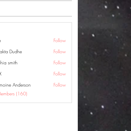
e
Follow
jakta Dudhe
Follow
hia smith
Follow
X
Follow
moine Anderson
Follow
Members (160)