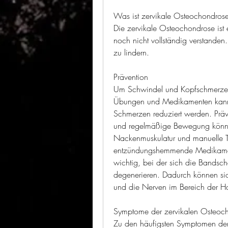
Was ist zervikale Osteochondros
Die zervikale Osteochondrose ist 
noch nicht vollständig verstand
zu lindern.
Prävention
Um Schwindel und Kopfschmerzen 
Übungen und Medikamenten kann di
Schmerzen reduziert werden. Prä
und regelmäßige Bewegung können
Nackenmuskulatur und manuelle Th
entzündungshemmende Medikamente
wichtig, bei der sich die Bandsc
degenerieren. Dadurch können si
und die Nerven im Bereich der Ha
Symptome der zervikalen Osteoc
Zu den häufigsten Symptomen der