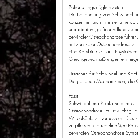
Behandlungsmöglichkeiten
Die Behandlung von Schwindel un
konzentriert sich in erster Linie 
und die richtige Behandlung zu e
zervikaler Osteochondrose führ
mit zervikaler Osteochondrose zu
eine Kombination aus Physiothera
Gleichgewichtsstörungen einherg
Ursachen für Schwindel und Kopf
Die genauen Mechanismen, die Ge
Fazit
Schwindel und Kopfschmerzen sin
Osteochondrose. Es ist wichtig, d
Wirbelsäule zu verbessern. Dies k
zu pflegen und regelmäßige Paus
zervikalen Osteochondrose Symp