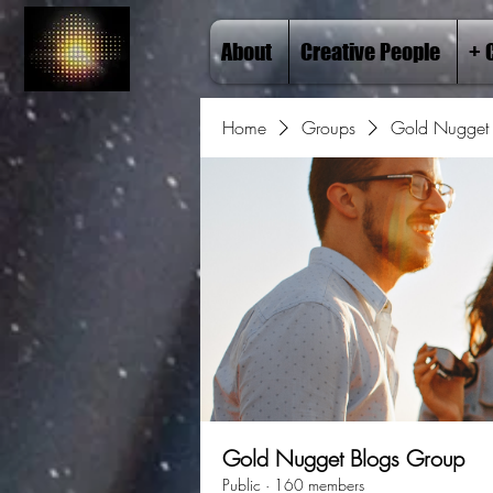
About
Creative People
+ 
Home
Groups
Gold Nugget 
Gold Nugget Blogs Group
Public
·
160 members