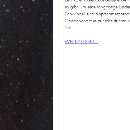
es gibt, um eine langfristige Lind
Schwindel- und Kopfschmerzproble
Osteochondrose zurückzuführen sind
Sie.
WEITER LESEN...