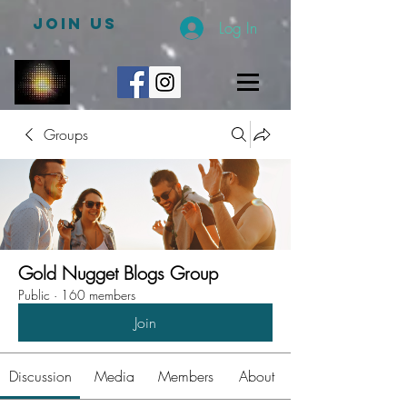
JOIN US
Log In
Groups
Gold Nugget Blogs Group
Public
·
160 members
Join
Discussion
Media
Members
About