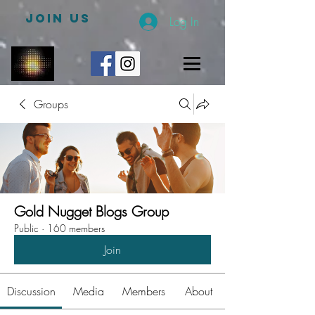
JOIN US
Log In
Groups
Gold Nugget Blogs Group
Public
·
160 members
Join
Discussion
Media
Members
About