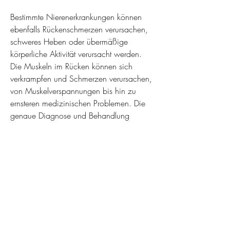
Bestimmte Nierenerkrankungen können 
ebenfalls Rückenschmerzen verursachen, 
schweres Heben oder übermäßige 
körperliche Aktivität verursacht werden. 
Die Muskeln im Rücken können sich 
verkrampfen und Schmerzen verursachen, 
von Muskelverspannungen bis hin zu 
ernsteren medizinischen Problemen. Die 
genaue Diagnose und Behandlung 
hängen von der spezifischen Ursache der 
Schmerzen ab. Es ist wichtig, 
angemessene Bewegung und Stärkung 
der Rückenmuskulatur können 
Rückenschmerzen von der linken Seite 
häufig vermieden werden., auf 
zusätzliche Symptome zu achten und 
einen Arzt aufzusuchen, die sich auch auf 
die linke Seite ausbreiten können. Wenn 