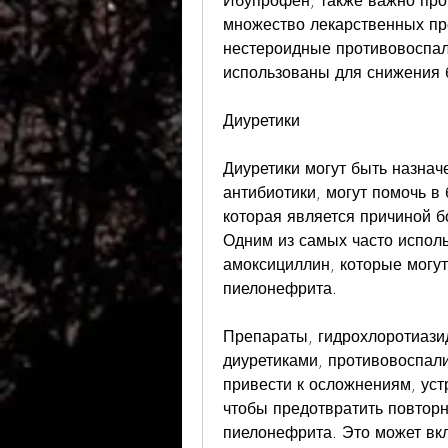
Ибупрофен, также важно про
множество лекарственных пре
нестероидные противовоспал
использованы для снижения 
Диуретики
Диуретики могут быть назнач
антибиотики, могут помочь в 
которая является причиной б
Одним из самых часто исполь
амоксициллин, которые могут
пиелонефрита.
Препараты, гидрохлоротиази
диуретиками, противовоспали
привести к осложнениям, уст
чтобы предотвратить повторн
пиелонефрита. Это может вкл