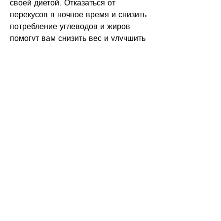
своей диетой. Отказаться от 
перекусов в ночное время и снизить 
потребление углеводов и жиров 
помогут вам снизить вес и улучшить 
здоровье.
2. Регулярные перерывы
Важно делать регулярные 
перерывы и заниматься 
физическими упражнениями. Это 
может быть просто прогулка или 
короткая тренировка в спортивном 
зале. Регулярные перерывы 
помогут поддерживать вашу 
физическую форму и снизят 
накопление жировых отложений.
3. Избегайте переедания