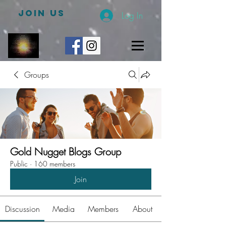
JOIN US
Log In
Groups
Gold Nugget Blogs Group
Public
·
160 members
Join
Discussion
Media
Members
About