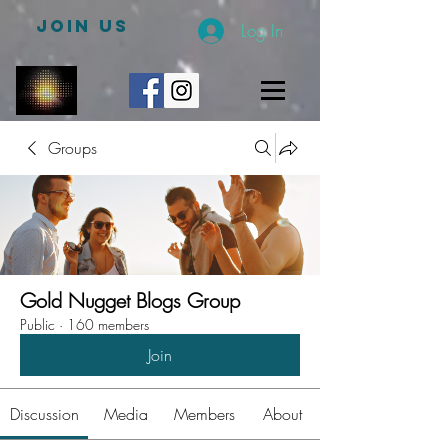
JOIN US
Log In
Groups
Gold Nugget Blogs Group
Public
·
160 members
Join
Discussion
Media
Members
About