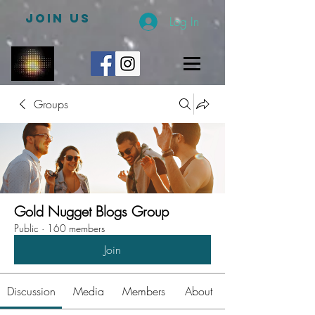
JOIN US
Log In
Groups
Gold Nugget Blogs Group
Public
·
160 members
Join
Discussion
Media
Members
About