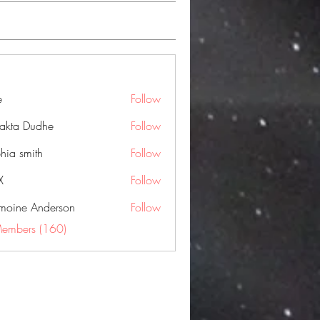
e
Follow
jakta Dudhe
Follow
hia smith
Follow
X
Follow
moine Anderson
Follow
Members (160)