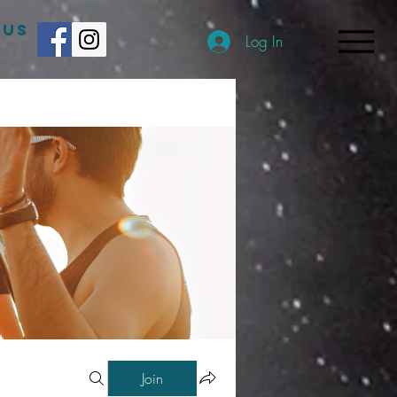
 US
Log In
Join