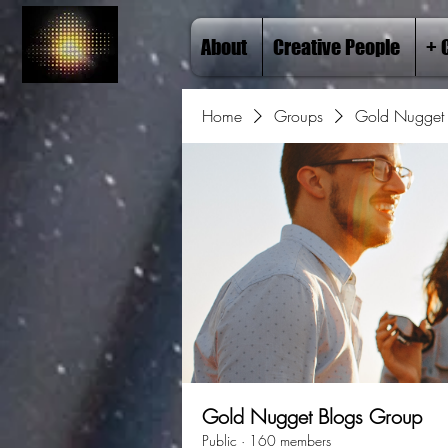
About
Creative People
+ 
Home
Groups
Gold Nugget 
Gold Nugget Blogs Group
Public
·
160 members