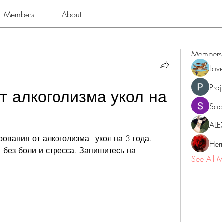
Members
About
Members
Lov
Pra
 алкоголизма укол на 
Sop
ALE
ования от алкоголизма - укол на 3 года. 
Her
 без боли и стресса. Запишитесь на 
See All 