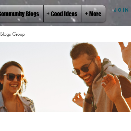
JOIN
Community Blogs
+ Good Ideas
+ More
Blogs Group