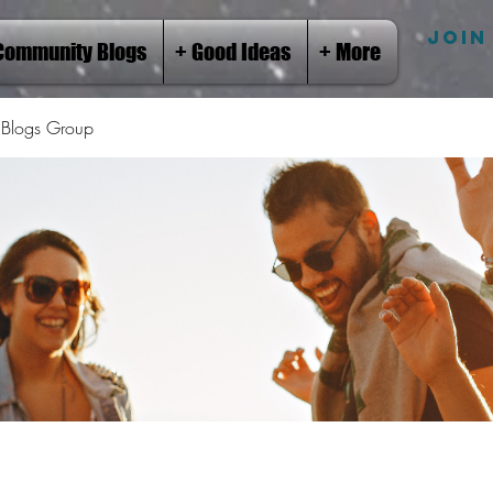
JOIN
Community Blogs
+ Good Ideas
+ More
Blogs Group