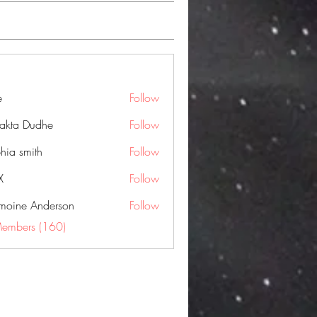
e
Follow
jakta Dudhe
Follow
hia smith
Follow
X
Follow
moine Anderson
Follow
Members (160)