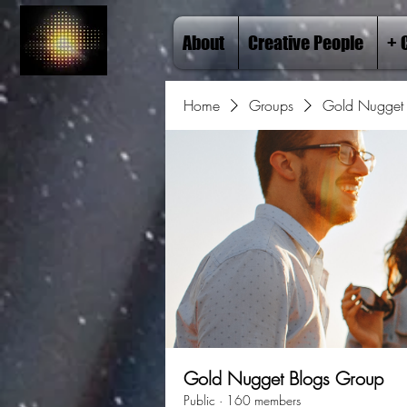
About
Creative People
+ 
Home
Groups
Gold Nugget 
Gold Nugget Blogs Group
Public
·
160 members