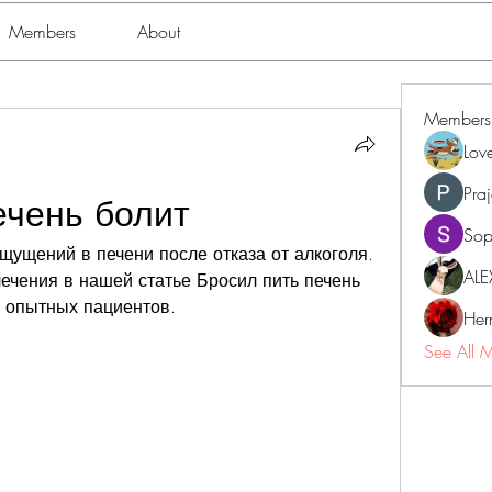
Members
About
Members
Lov
Pra
ечень болит
Sop
щущений в печени после отказа от алкоголя. 
ALE
ечения в нашей статье Бросил пить печень 
и опытных пациентов.
Her
See All 