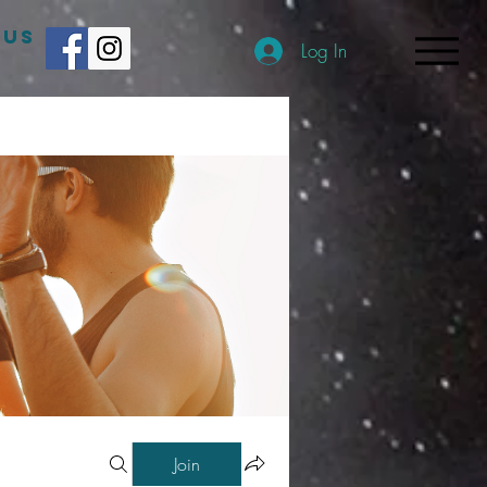
 US
Log In
Join