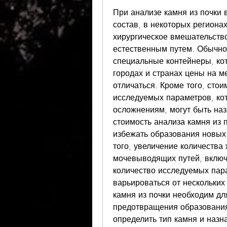
При анализе камня из почки 
состав, в некоторых региона
хирургическое вмешательство
естественным путем. Обычно 
специальные контейнеры, кот
городах и странах цены на ме
отличаться. Кроме того, стои
исследуемых параметров, кот
осложнениям, могут быть наз
стоимость анализа камня из п
избежать образования новых 
того, увеличение количества 
мочевыводящих путей, включ
количество исследуемых пара
варьироваться от нескольких 
камня из почки необходим дл
предотвращения образования 
определить тип камня и назн