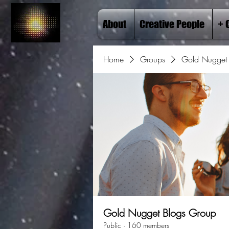
About
Creative People
+ 
Home
Groups
Gold Nugget 
Gold Nugget Blogs Group
Public
·
160 members