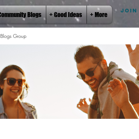
JOIN
Community Blogs
+ Good Ideas
+ More
Blogs Group