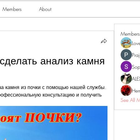
Members
About
Members
Lov
Pra
сделать анализ камня 
Sop
ALE
а камня из почки с помощью нашей службы. 
Her
офессиональную консультацию и получить 
See All 