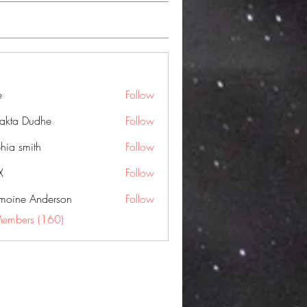
e
Follow
jakta Dudhe
Follow
hia smith
Follow
X
Follow
moine Anderson
Follow
Members (160)