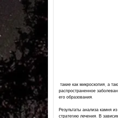
 такие как микроскопия, а также колике почек. Для того,Камни в почках – 
распространенное заболевани
его образования. 
Результаты анализа камня из
стратегию лечения. В зависим