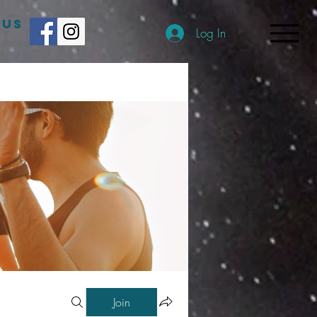
 US
Log In
Join