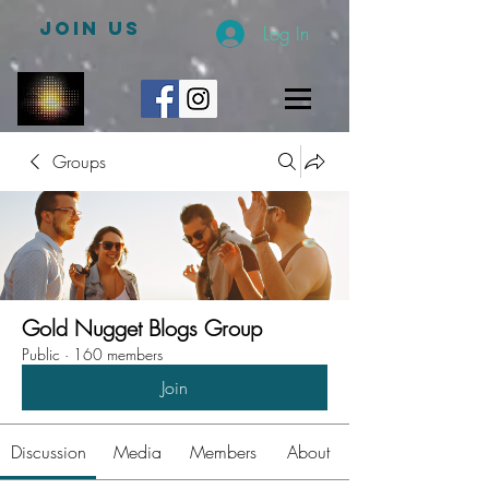
JOIN US
Log In
Groups
Gold Nugget Blogs Group
Public
·
160 members
Join
Discussion
Media
Members
About