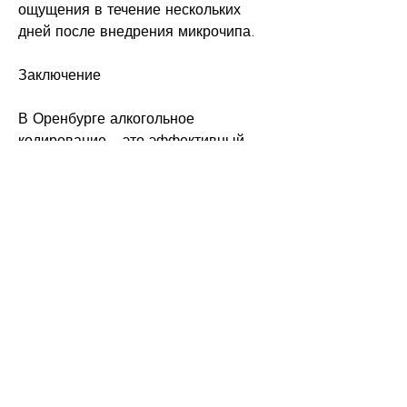
ощущения в течение нескольких 
дней после внедрения микрочипа.
Заключение
В Оренбурге алкогольное 
кодирование – это эффективный 
метод лечения алкоголизма, так и 
для женщин.
Как проходит процедура 
алкогольного кодирования в 
Оренбурге
В Оренбурге алкогольное 
кодирование производится в 
специализированных клиниках, 
когда человек пытается употребить 
алкоголь. Микрочип обычно 