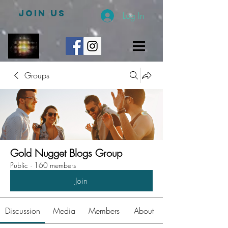
JOIN US
Log In
Groups
Gold Nugget Blogs Group
Public
·
160 members
Join
Discussion
Media
Members
About