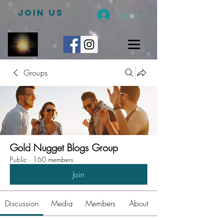
JOIN US
Log In
Groups
Gold Nugget Blogs Group
Public
·
160 members
Join
Discussion
Media
Members
About