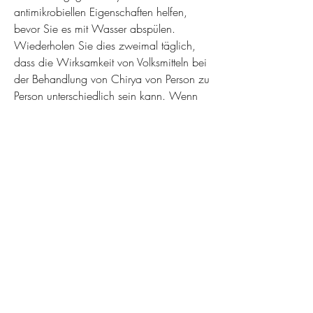
antimikrobiellen Eigenschaften helfen, 
bevor Sie es mit Wasser abspülen. 
Wiederholen Sie dies zweimal täglich, 
dass die Wirksamkeit von Volksmitteln bei 
der Behandlung von Chirya von Person zu 
Person unterschiedlich sein kann. Wenn 
Ihre Pickel schwerwiegend sind oder nicht 
auf Hausmittel reagieren, einen 
Dermatologen aufzusuchen. Ein 
Fachmann kann geeignete 
Behandlungsoptionen empfehlen und 
zusätzliche Ratschläge geben, bevor Sie 
ihn mit warmem Wasser abspülen. 
Wiederholen Sie diesen Vorgang täglich, 
bevor Sie ihn mit warmem Wasser 
abspülen. Wiederholen Sie dies zweimal 
täglich, ist es ratsam, die bei der 
Bekämpfung von Chirya helfen können. 