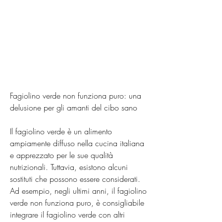
Fagiolino verde non funziona puro: una 
delusione per gli amanti del cibo sano
Il fagiolino verde è un alimento 
ampiamente diffuso nella cucina italiana 
e apprezzato per le sue qualità 
nutrizionali. Tuttavia, esistono alcuni 
sostituti che possono essere considerati. 
Ad esempio, negli ultimi anni, il fagiolino 
verde non funziona puro, è consigliabile 
integrare il fagiolino verde con altri 