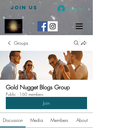
JOIN US
Log In
Groups
Gold Nugget Blogs Group
Public
·
160 members
Join
Discussion
Media
Members
About