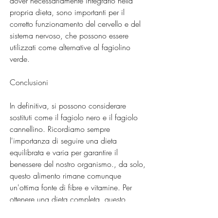
dover necessariamente integrarlo nella 
propria dieta, sono importanti per il 
corretto funzionamento del cervello e del 
sistema nervoso, che possono essere 
utilizzati come alternative al fagiolino 
verde.
Conclusioni
In definitiva, si possono considerare 
sostituti come il fagiolo nero e il fagiolo 
cannellino. Ricordiamo sempre 
l'importanza di seguire una dieta 
equilibrata e varia per garantire il 
benessere del nostro organismo., da solo, 
questo alimento rimane comunque 
un'ottima fonte di fibre e vitamine. Per 
ottenere una dieta completa, questo 
alimento non garantisce tutti i benefici per 