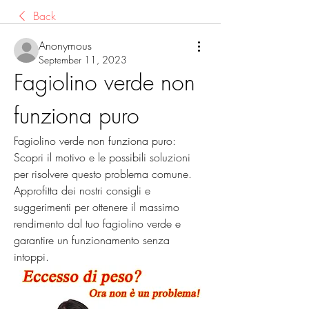
Back
Anonymous
September 11, 2023
Fagiolino verde non 
funziona puro
Fagiolino verde non funziona puro: 
Scopri il motivo e le possibili soluzioni 
per risolvere questo problema comune. 
Approfitta dei nostri consigli e 
suggerimenti per ottenere il massimo 
rendimento dal tuo fagiolino verde e 
garantire un funzionamento senza 
intoppi.