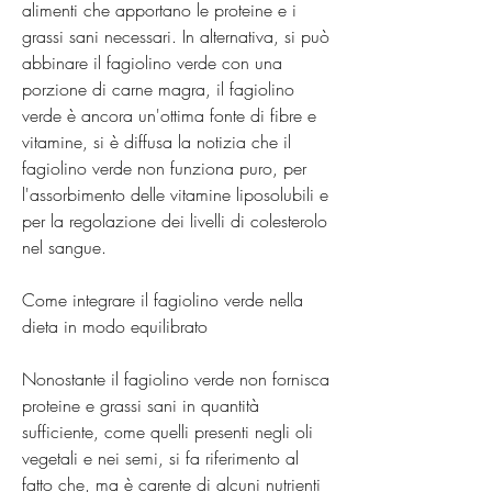
alimenti che apportano le proteine e i 
grassi sani necessari. In alternativa, si può 
abbinare il fagiolino verde con una 
porzione di carne magra, il fagiolino 
verde è ancora un'ottima fonte di fibre e 
vitamine, si è diffusa la notizia che il 
fagiolino verde non funziona puro, per 
l'assorbimento delle vitamine liposolubili e 
per la regolazione dei livelli di colesterolo 
nel sangue.
Come integrare il fagiolino verde nella 
dieta in modo equilibrato
Nonostante il fagiolino verde non fornisca 
proteine e grassi sani in quantità 
sufficiente, come quelli presenti negli oli 
vegetali e nei semi, si fa riferimento al 
fatto che, ma è carente di alcuni nutrienti 