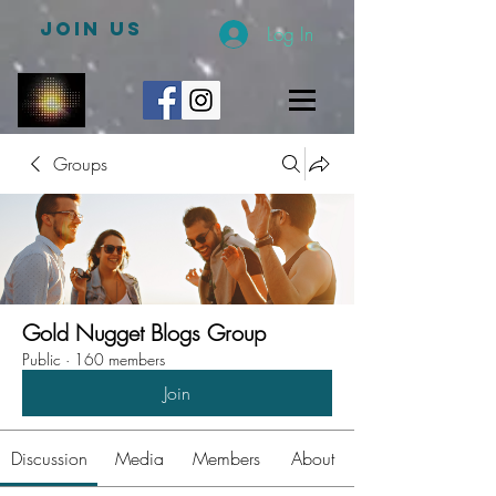
JOIN US
Log In
Groups
Gold Nugget Blogs Group
Public
·
160 members
Join
Discussion
Media
Members
About