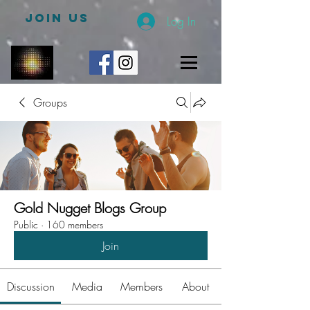
JOIN US
Log In
Groups
Gold Nugget Blogs Group
Public
·
160 members
Join
Discussion
Media
Members
About