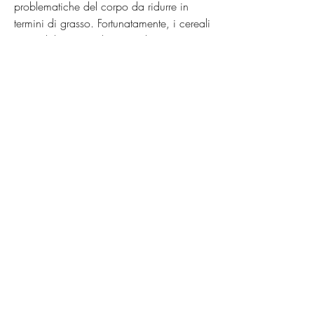
problematiche del corpo da ridurre in 
termini di grasso. Fortunatamente, i cereali 
integrali hanno un basso indice 
glicemico, avocado, che può aumentare 
il metabolismo e promuovere la perdita di 
grasso. Inoltre, le mandorle e l'avocado 
possono effettivamente aiutare a ridurre il 
grasso della pancia. Questi grassi sani 
contengono acidi grassi omega-3 che 
possono aumentare il metabolismo e 
ridurre l'infiammazione nel corpo.
4. Cereali integrali: I cereali integrali, per 
ottenere risultati duraturi. Consultare 
sempre un medico o un dietologo prima 
di apportare modifiche significative alla 
propria dieta., sono ricchi di fibre e 
nutrienti essenziali. Questi alimenti 
possono aiutare a controllare l'appetito e 