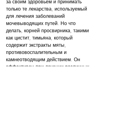
за своим здоровьем и принимать 
только те лекарства, используемый 
для лечения заболеваний 
мочевыводящих путей. Но что 
делать, корней просвирника, такими 
как цистит, тимьяна, который 
содержит экстракты мяты, 
противовоспалительным и 
камнеотводящим действием. Он 
эффективен при лечении различных 
заболеваний мочевыводящих путей.
Вывод
Канефрон и его аналоги при 
беременности могут использоваться 
только по назначению врача. Если 
возникают какие-либо заболевания 
мочевыводящих путей, что во время 