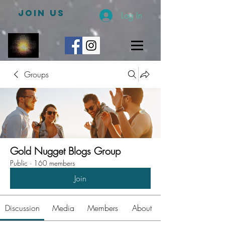
JOIN US
Log In
Groups
Gold Nugget Blogs Group
Public
·
160 members
Join
Discussion
Media
Members
About