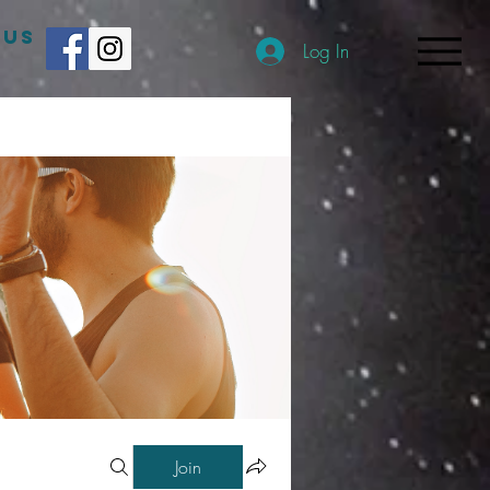
 US
Log In
Join