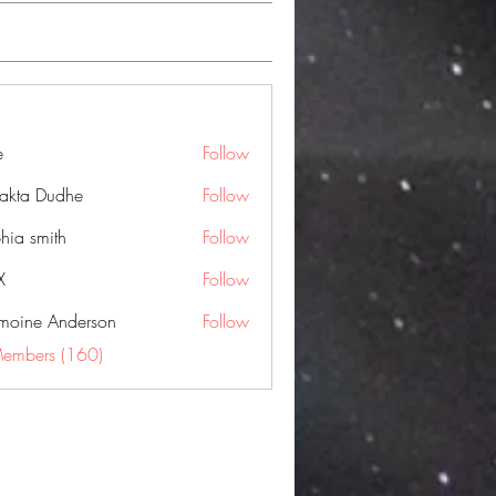
e
Follow
jakta Dudhe
Follow
hia smith
Follow
X
Follow
moine Anderson
Follow
Members (160)