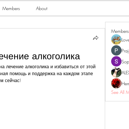
Members
About
Members
Lov
Pra
лечение алкоголика
Sop
на лечение алкоголика и избавиться от этой 
ALE
ная помощь и поддержка на каждом этапе 
м сейчас!
Her
See All 