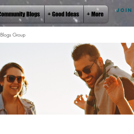
JOIN
Community Blogs
+ Good Ideas
+ More
Blogs Group