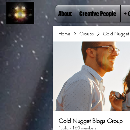
About
Creative People
+ 
Home
Groups
Gold Nugget 
Gold Nugget Blogs Group
Public
·
160 members