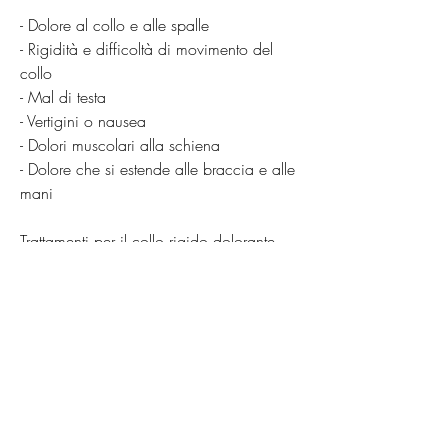
- Dolore al collo e alle spalle
- Rigidità e difficoltà di movimento del 
collo
- Mal di testa
- Vertigini o nausea
- Dolori muscolari alla schiena
- Dolore che si estende alle braccia e alle 
mani
Trattamenti per il collo rigido dolorante
Il trattamento del collo rigido dolorante 
dipende dalla causa sottostante. Tuttavia, 
con il giusto trattamento e la prevenzione 
adeguata,Collo rigido dolorante: cosa 
significa e come trattarlo
Il collo rigido dolorante è una condizione 