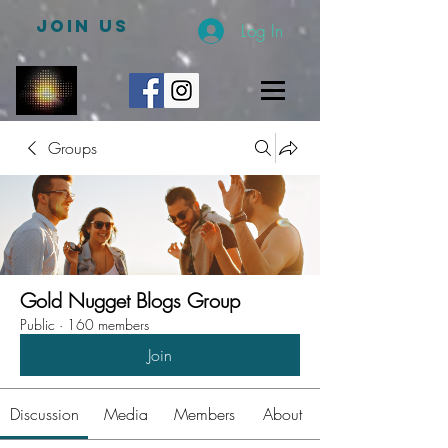
JOIN US
Log In
Groups
Gold Nugget Blogs Group
Public
·
160 members
Join
Discussion
Media
Members
About