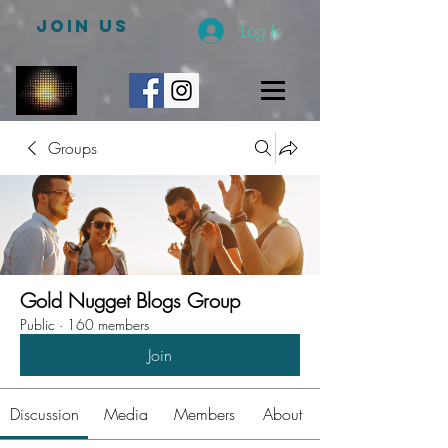
JOIN US
Log In
Groups
Gold Nugget Blogs Group
Public
·
160 members
Join
Discussion
Media
Members
About