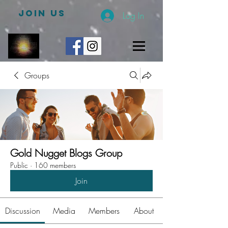
JOIN US
Log In
Groups
Gold Nugget Blogs Group
Public
·
160 members
Join
Discussion
Media
Members
About