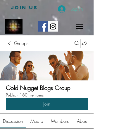
JOIN US
Log In
Groups
Gold Nugget Blogs Group
Public
·
160 members
Join
Discussion
Media
Members
About