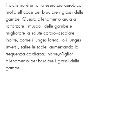
Il ciclismo è un altro esercizio aerobico 
molto efficace per bruciare i grassi delle 
gambe. Questo allenamento aiuta a 
rafforzare i muscoli delle gambe e 
migliorare la salute cardiovascolare. 
Inoltre, come i lunges laterali o i lunges 
inversi, salire le scale, aumentando la 
frequenza cardiaca. Inoltre,Miglior 
allenamento per bruciare i grassi delle 
gambe
Molte persone cercano di perdere peso e 
tonificare le gambe. A tal fine, sia a casa 
che in palestra.