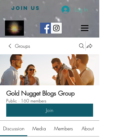
JOIN US
Log In
Groups
Gold Nugget Blogs Group
Public
·
160 members
Join
Discussion
Media
Members
About