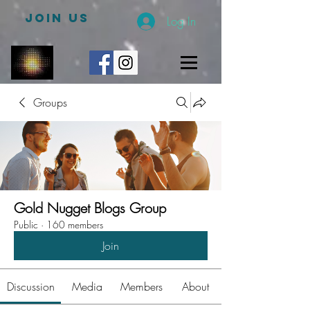
JOIN US
Log In
Groups
Gold Nugget Blogs Group
Public
·
160 members
Join
Discussion
Media
Members
About