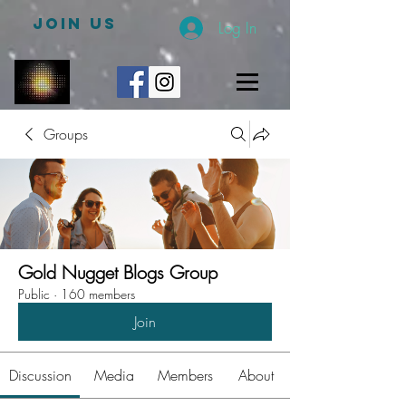
JOIN US
Log In
Groups
Gold Nugget Blogs Group
Public
·
160 members
Join
Discussion
Media
Members
About