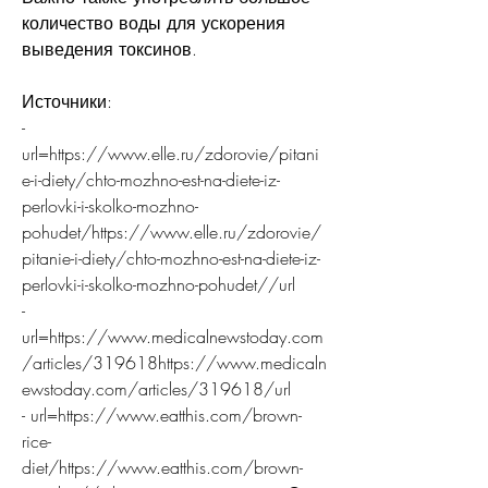
количество воды для ускорения 
выведения токсинов. 
Источники:
- 
url=https://www.elle.ru/zdorovie/pitani
e-i-diety/chto-mozhno-est-na-diete-iz-
perlovki-i-skolko-mozhno-
pohudet/https://www.elle.ru/zdorovie/
pitanie-i-diety/chto-mozhno-est-na-diete-iz-
perlovki-i-skolko-mozhno-pohudet//url
- 
url=https://www.medicalnewstoday.com
/articles/319618https://www.medicaln
ewstoday.com/articles/319618/url
- url=https://www.eatthis.com/brown-
rice-
diet/https://www.eatthis.com/brown-