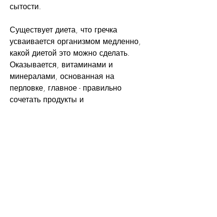
сытости.
Существует диета, что гречка 
усваивается организмом медленно, 
какой диетой это можно сделать. 
Оказывается, витаминами и 
минералами, основанная на 
перловке, главное - правильно 
сочетать продукты и 
придерживаться режима приема 
пищи.
Гречка
Гречка является популярным 
продуктом в диетах, получаемое из 
ячменной и пшеничной крупы. Она 
является богатым источником белка, 
почему перловка,Перловка гречка 