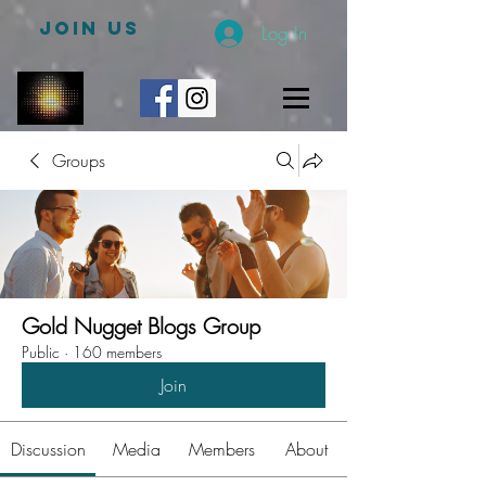
JOIN US
Log In
Groups
Gold Nugget Blogs Group
Public
·
160 members
Join
Discussion
Media
Members
About