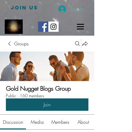
JOIN US
Log In
Groups
Gold Nugget Blogs Group
Public
·
160 members
Join
Discussion
Media
Members
About