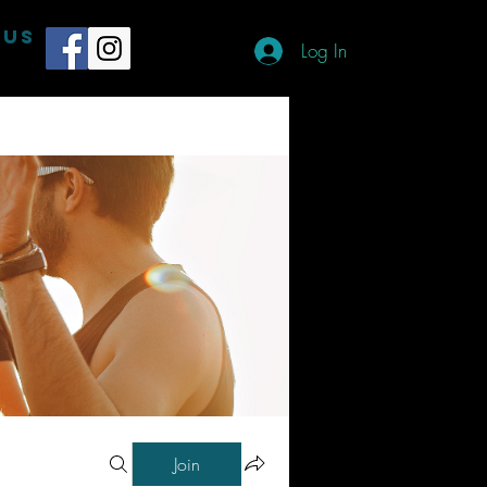
 US
Log In
Join