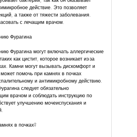
ивает бактерии, так как он оказывает 
имикробное действие. Это позволяет 
ций, а также от тяжести заболевания. 
ласовать с лечащим врачом.
ению Фурагина
ию Фурагина могут включать аллергические 
ких как цистит, которое возникает из-за 
ах. Камни могут вызывать дискомфорт и 
ожет помочь при камнях в почках 
спалительному и антимикробному действию. 
рагина следует обязательно 
щим врачом и соблюдать инструкцию по 
ствует улучшению мочеиспускания и 
й.
амнях в почках?