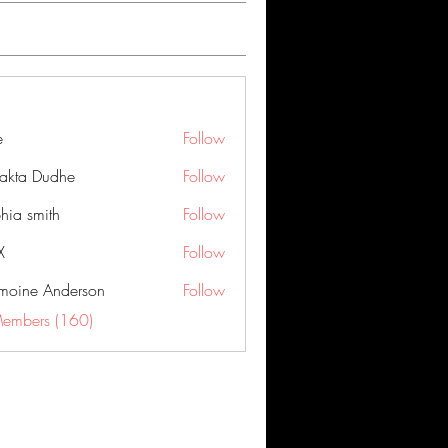
e
Follow
jakta Dudhe
Follow
hia smith
Follow
X
Follow
moine Anderson
Follow
Members (160)