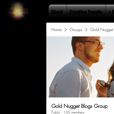
About
Creative People
+ 
Home
Groups
Gold Nugget 
Gold Nugget Blogs Group
Public
·
160 members