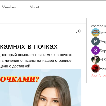
Members
About
Members
Lov
Pra
 камнях в почках
Sop
 который помогает при камнях в почках. 
ALE
ь лечения описаны на нашей странице. 
цене с доставкой.
Her
See All 