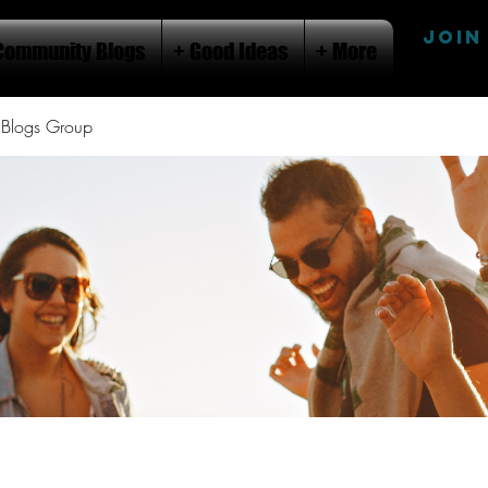
JOIN
Community Blogs
+ Good Ideas
+ More
Blogs Group