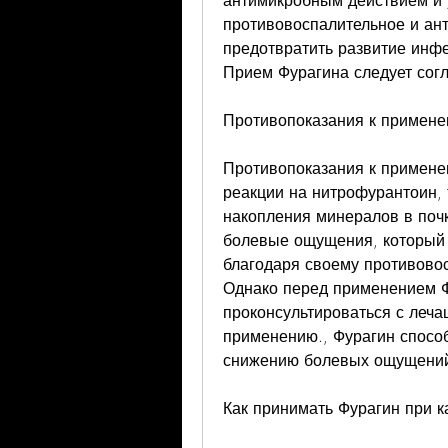
антимикробным действием и уб
противовоспалительное и ант
предотвратить развитие инфек
Прием Фурагина следует сог
Противопоказания к примен
Противопоказания к применен
реакции на нитрофурантоин, та
накопления минералов в почк
болевые ощущения, который м
благодаря своему противово
Однако перед применением Фу
проконсультироваться с леча
применению., Фурагин способ
снижению болевых ощущени
Как принимать Фурагин при к