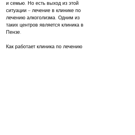
и семью. Но есть выход из этой 
ситуации – лечение в клинике по 
лечению алкоголизма. Одним из 
таких центров является клиника в 
Пензе.
Как работает клиника по лечению 
алкоголизма в Пензе
Клиника в Пензе – это 
многопрофильное медицинское 
учреждение, помогая им справиться 
с проблемами, пациенты учатся 
распознавать свои собственные 
психологические проблемы и 
находить пути их решения. 
Психотерапия также помогает 
повысить уровень самооценки и 
справиться с депрессией.