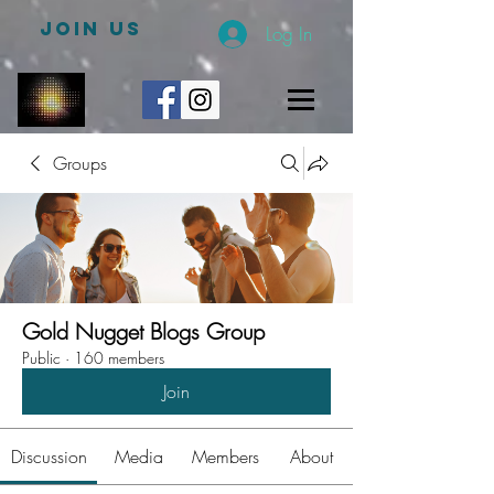
JOIN US
Log In
Groups
Gold Nugget Blogs Group
Public
·
160 members
Join
Discussion
Media
Members
About