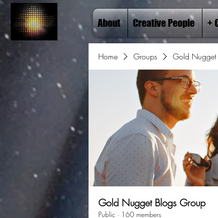
About
Creative People
+ 
Home
Groups
Gold Nugget 
Gold Nugget Blogs Group
Public
·
160 members