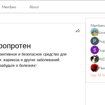
Members
About
Members
Lov
Pra
ропротен
Sop
ективное и безопасное средство для 
ALE
, варикоза и других заболеваний. 
забудьте о болезнях!
Her
See All 