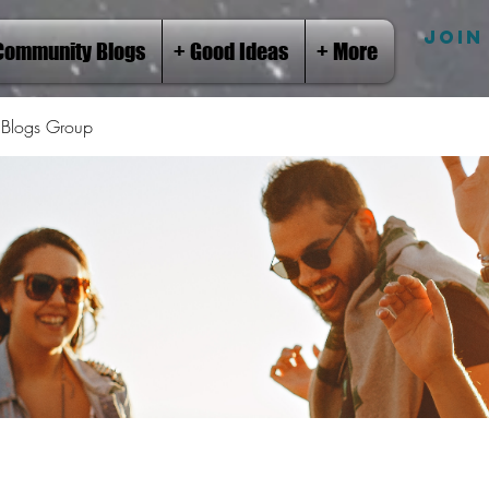
JOIN
Community Blogs
+ Good Ideas
+ More
Blogs Group