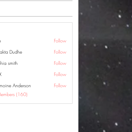
e
Follow
jakta Dudhe
Follow
hia smith
Follow
X
Follow
moine Anderson
Follow
Members (160)