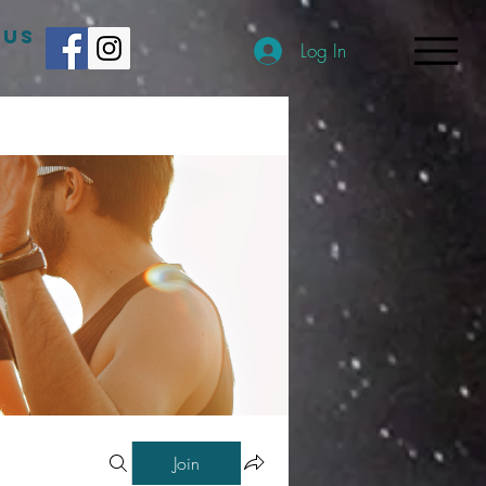
 US
Log In
Join