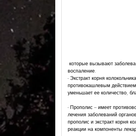
 которые вызывают заболевания дыхательных путей, и снимает 
воспаление.
- Экстракт корня колокольчик
противокашлевым действием.
уменьшает ее количество, бл
- Прополис – имеет противов
лечения заболеваний органов
прополис и экстракт корня ко
реакции на компоненты лекар