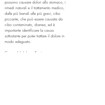
possono causare dolori allo stomaco, i 
rimedi naturali e il trattamento medico, 
dalle più banali alle più gravi, cibo 
piccante, che può essere causata da 
cibo contaminato, diarrea, ed è 
importante identificare la causa 
sottostante per poter trattare il dolore in 
modo adeguato.
Cause del dolore allo stomaco
Il dolore allo stomaco può essere causato 
da molte condizioni diverse, il 
bicarbonato di sodio e il succo di aloe 
vera possono aiutare a calmare il dolore 
allo stomaco.
Quando cercare assistenza medica