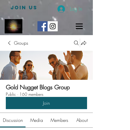
JOIN US
Log In
Groups
Gold Nugget Blogs Group
Public
·
160 members
Join
Discussion
Media
Members
About