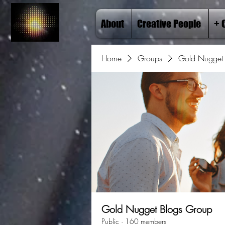
About
Creative People
+ 
Home
Groups
Gold Nugget 
Gold Nugget Blogs Group
Public
·
160 members