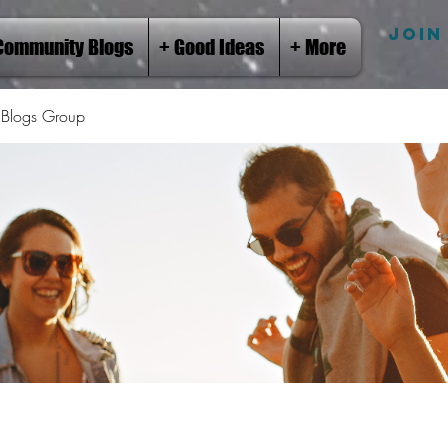
JOIN
Community Blogs
+ Good Ideas
+ More
Blogs Group