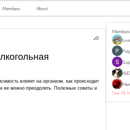
Members
About
Members
Lov
Pra
лкогольная 
Sop
ALE
исимость влияет на организм, как происходит 
Her
к ее можно преодолеть. Полезные советы и 
See All 