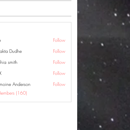
e
Follow
jakta Dudhe
Follow
hia smith
Follow
X
Follow
moine Anderson
Follow
Members (160)