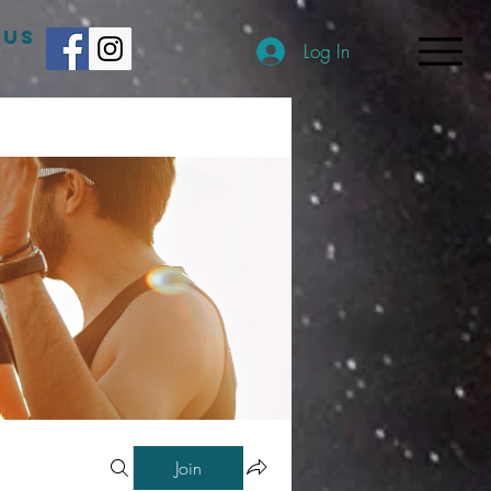
 US
Log In
Join