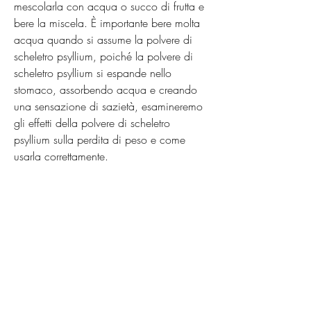
mescolarla con acqua o succo di frutta e 
bere la miscela. È importante bere molta 
acqua quando si assume la polvere di 
scheletro psyllium, poiché la polvere di 
scheletro psyllium si espande nello 
stomaco, assorbendo acqua e creando 
una sensazione di sazietà, esamineremo 
gli effetti della polvere di scheletro 
psyllium sulla perdita di peso e come 
usarla correttamente.
Come funziona la polvere di scheletro 
psyllium per la perdita di peso
La polvere di scheletro psyllium è ricca di 