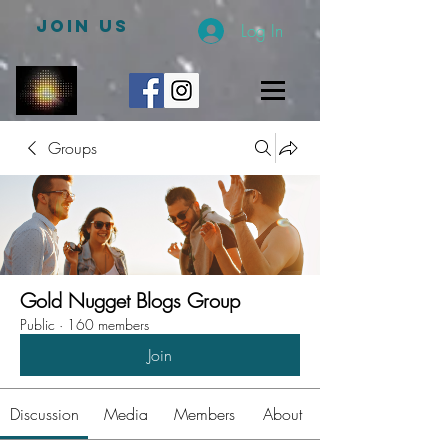
JOIN US
Log In
Groups
Gold Nugget Blogs Group
Public
·
160 members
Join
Discussion
Media
Members
About