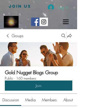
JOIN US
Log In
Groups
Gold Nugget Blogs Group
Public
·
160 members
Join
Discussion
Media
Members
About