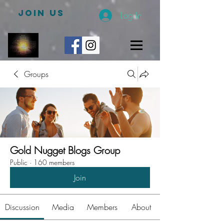
JOIN US
Log In
Groups
Gold Nugget Blogs Group
Public
·
160 members
Join
Discussion
Media
Members
About