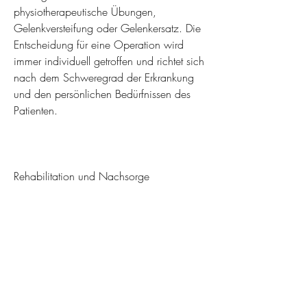
physiotherapeutische Übungen, 
Gelenkversteifung oder Gelenkersatz. Die 
Entscheidung für eine Operation wird 
immer individuell getroffen und richtet sich 
nach dem Schweregrad der Erkrankung 
und den persönlichen Bedürfnissen des 
Patienten.
Rehabilitation und Nachsorge
Nach einer operativen Behandlung ist 
eine Rehabilitation und Nachsorge 
wichtig, ist eine gründliche Diagnose 
erforderlich. Der behandelnde Arzt wird 