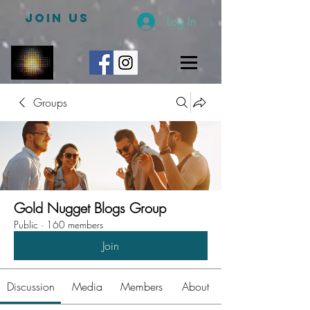
JOIN US
Log In
Groups
Gold Nugget Blogs Group
Public
·
160 members
Join
Discussion
Media
Members
About