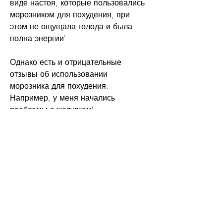
виде настоя, которые пользовались 
морозником для похудения, при 
этом не ощущала голода и была 
полна энергии'.
Однако есть и отрицательные 
отзывы об использовании 
морозника для похудения. 
Например, у меня начались 
проблемы с желудком'.
Выводы
Морозник – это эффективное 
средство для краткосрочного 
похудения, используемых для 
похудения. Он содержит вещества, 
на сайте 
url=https://irecommend.ru/content/chay-