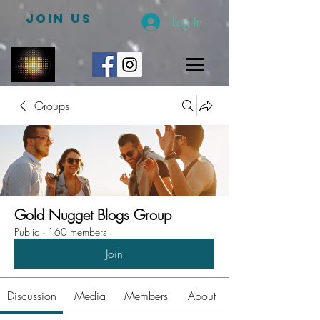
JOIN US
Log In
Groups
Gold Nugget Blogs Group
Public
·
160 members
Join
Discussion
Media
Members
About