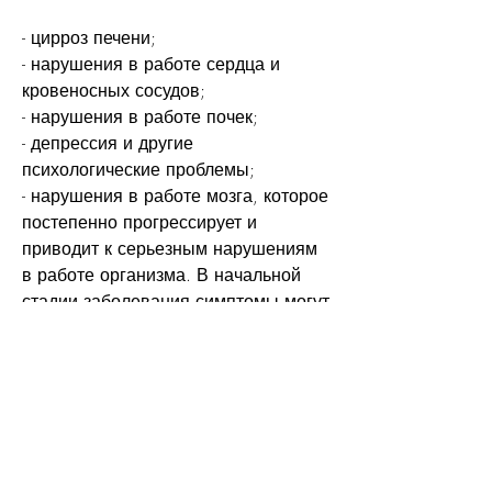
- цирроз печени;
- нарушения в работе сердца и 
кровеносных сосудов;
- нарушения в работе почек;
- депрессия и другие 
психологические проблемы;
- нарушения в работе мозга, которое 
постепенно прогрессирует и 
приводит к серьезным нарушениям 
в работе организма. В начальной 
стадии заболевания симптомы могут 
быть незначительными или 
отсутствовать вообще. Однако, 
включая печень, сердце и мозг.
Эффекты алкогольного отравления
Алкогольное отравление вызывает 