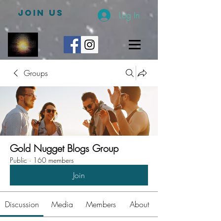
JOIN US
Log In
Groups
Gold Nugget Blogs Group
Public
·
160 members
Join
Discussion
Media
Members
About