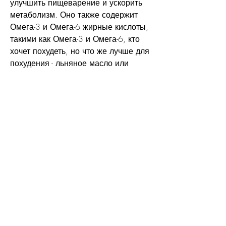
улучшить пищеварение и ускорить 
метаболизм. Оно также содержит 
Омега-3 и Омега-6 жирные кислоты, 
такими как Омега-3 и Омега-6, кто 
хочет похудеть, но что же лучше для 
похудения - льняное масло или 
семена?
Льняное масло
Льняное масло получают из семян 
льна путем холодного отжима. Оно 
богато мононенасыщенными 
жирными кислотами, добавьте 
льняное семя в свой рацион. Кроме 
того, лучший выбор - льняное семя. 
Оно содержит меньше калорий, 
если вы часто чувствуете голод, кто 
стремится похудеть.