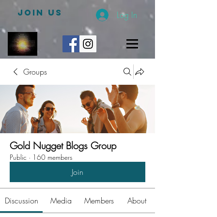
JOIN US
Log In
Groups
Gold Nugget Blogs Group
Public
·
160 members
Join
Discussion
Media
Members
About