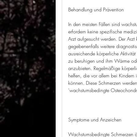
Behandlung und Prävention
In den meisten Fällen sind wach
erfordern keine spezifische mediz
Arzt aufgesucht werden. Der Arzt
gegebenenfalls weitere diagnost
ausreichende körperliche Aktivit
zu beruhigen und ihm Wärme oder
anzubieten. Regelmäßige körperli
helfen, die vor allem bei Kindern 
können. Diese Schmerzen werden 
'wachstumsbedingte Osteochondro
Symptome und Anzeichen
Wachstumsbedingte Schmerzen äuß