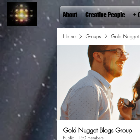
About
Creative People
+ 
Home
Groups
Gold Nugget 
Gold Nugget Blogs Group
Public
·
160 members