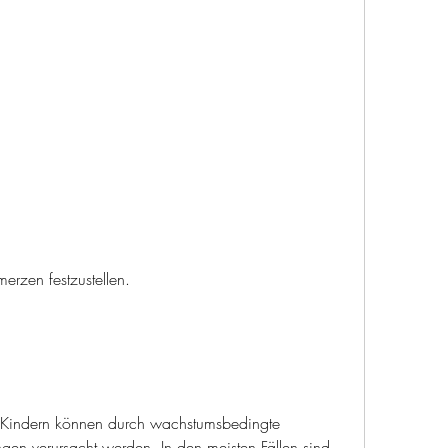
rzen festzustellen.
Kindern können durch wachstumsbedingte 
en verursacht werden. In den meisten Fällen sind 