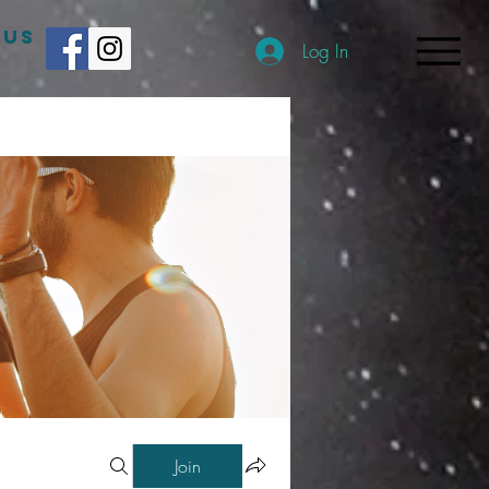
 US
Log In
Join