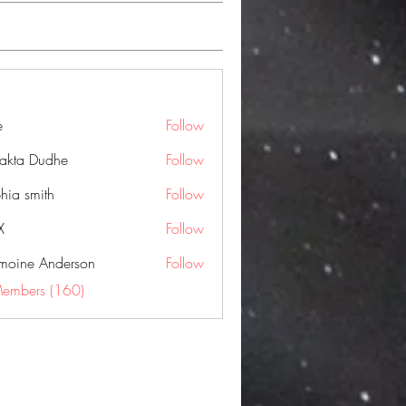
e
Follow
jakta Dudhe
Follow
hia smith
Follow
X
Follow
moine Anderson
Follow
Members (160)