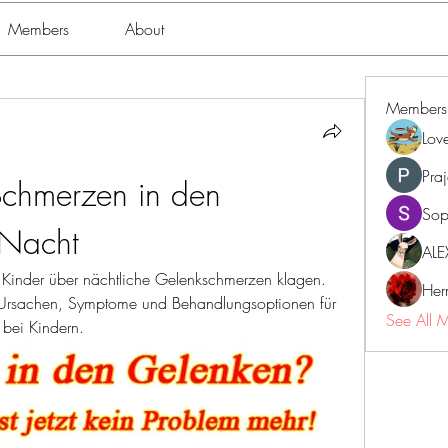
Members
About
Members
Lov
Pra
Schmerzen in den 
Sop
 Nacht
ALE
Kinder über nächtliche Gelenkschmerzen klagen. 
Her
 Ursachen, Symptome und Behandlungsoptionen für 
See All 
 bei Kindern.