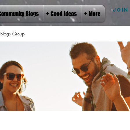
JOIN
Community Blogs
+ Good Ideas
+ More
Blogs Group