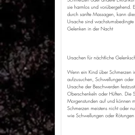
sie harmlos und vorübergehend. 
durch sanfte Massagen, kann die
Ursache sind wachstumsbedingte 
Gelenken in der Nacht
Ursachen für nächtliche Gelenksc
Wenn ein Kind über Schmerzen in 
aufzusuchen, Schwellungen oder 
Ursache der Beschwerden festzust
Oberschenkeln oder Hüften. Die Sc
Morgenstunden auf und können meh
Schmerzen meistens nicht oder nu
wie Schwellungen oder Rötungen tr