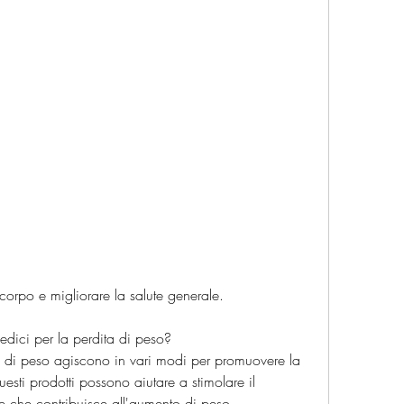
l corpo e migliorare la salute generale.
dici per la perdita di peso?
ta di peso agiscono in vari modi per promuovere la 
sti prodotti possono aiutare a stimolare il 
e che contribuisce all'aumento di peso.