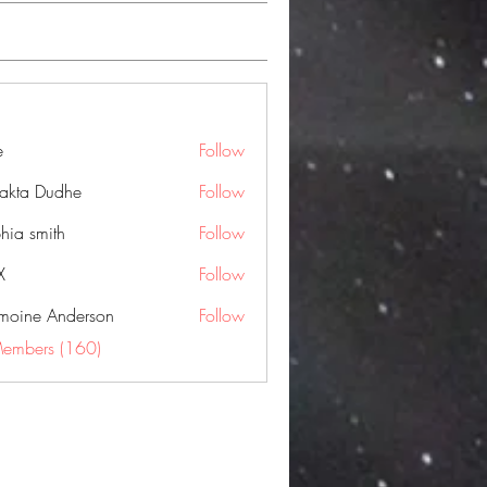
e
Follow
jakta Dudhe
Follow
hia smith
Follow
X
Follow
moine Anderson
Follow
Members (160)