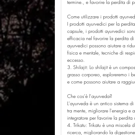
termine., e favorire la perdita di 
Come utilizzare i prodotti ayurved
I prodotti ayurvedici per la perdit
capsule, i prodotti ayurvedici son
efficacia nel favorire la perdita di
ayurvedici possono aiutare a ridurre
fisica e mentale, tecniche di respir
eccesso.
3. Shilajit: Lo shilajit è un compos
grasso corporeo, esploreremo i ben
e come possono aiutare a raggiunge
Che cos'è l'ayurveda?
L'ayurveda è un antico sistema di 
tra mente, migliorare l'energia e 
integratore per favorire la perdita
4. Trikatu: Trikatu è una miscela d
ricerca, migliorando la digestion