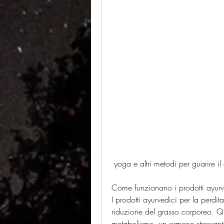
 yoga e altri metodi per guarire i
Come funzionano i prodotti ayurve
I prodotti ayurvedici per la perdi
riduzione del grasso corporeo. Que
metabolismo, un ormone stressant