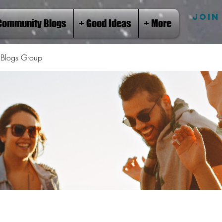
JOIN
Community Blogs
+ Good Ideas
+ More
Blogs Group