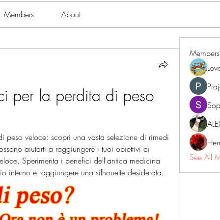
Members
About
Members
Lov
Pra
ci per la perdita di peso 
Sop
ALE
 di peso veloce: scopri una vasta selezione di rimedi 
Her
sono aiutarti a raggiungere i tuoi obiettivi di 
See All 
loce. Sperimenta i benefici dell'antica medicina 
brio interno e raggiungere una silhouette desiderata.