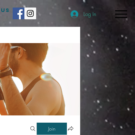
 US
Log In
Join