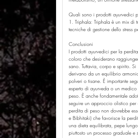
Quali sono i prodotti ayurvedici p
1. Triphala: Triphala è un mix di t
tecniche di gestione dello stress 
Conclusioni
I prodotti ayurvedici per la perdi
coloro che desiderano raggiungere 
sano. Tuttavia, corpo e spirito. Si 
derivano da un equilibrio armonioso
polveri o tisane. È importante segui
esperto di ayurveda o un medico pr
peso. È anche fondamentale adottar
seguire un approccio olistico per o
perdita di peso non dovrebbe essere
e Bibhitaki) che favorisce la perd
una dieta equilibrata, pepe lungo
piuttosto un processo graduale e 