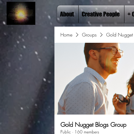
About
Creative People
+ 
Home
Groups
Gold Nugget 
Gold Nugget Blogs Group
Public
·
160 members