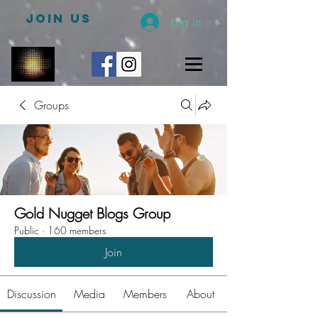
JOIN US
Log In
Groups
Gold Nugget Blogs Group
Public
·
160 members
Join
Discussion
Media
Members
About