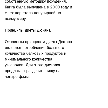
собственную методику похудения. 
Книга была выпущена в 2000 году и 
с тех пор стала популярной по 
всему миру.
Принципы диеты Дюкана
Основным принципом диеты Дюкана 
является потребление большого 
количества белковых продуктов и 
минимального количества 
углеводов. Для этого диетолог 
предлагает разделить пищу на 
четыре фазы.
Первая фаза – атака. Она длится от 
2 до 7 дней и заключается в 
потреблении только белковых 
продуктов. В этот период можно 