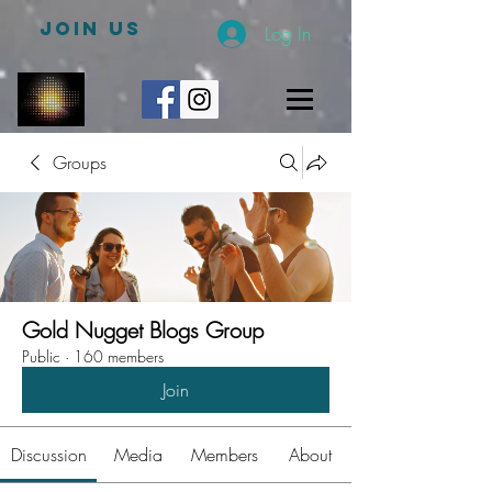
JOIN US
Log In
Groups
Gold Nugget Blogs Group
Public
·
160 members
Join
Discussion
Media
Members
About