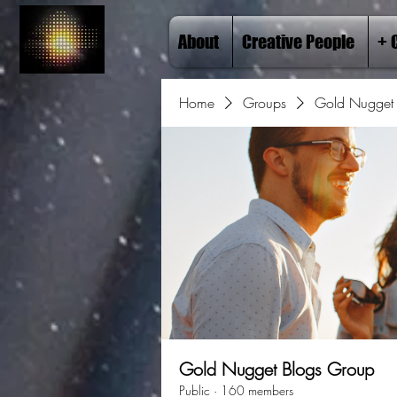
About
Creative People
+ 
Home
Groups
Gold Nugget 
Gold Nugget Blogs Group
Public
·
160 members