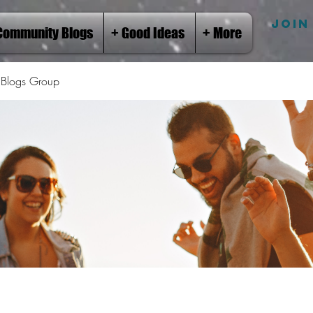
JOIN
Community Blogs
+ Good Ideas
+ More
Blogs Group