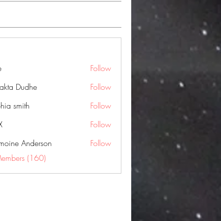
e
Follow
jakta Dudhe
Follow
hia smith
Follow
X
Follow
moine Anderson
Follow
Members (160)