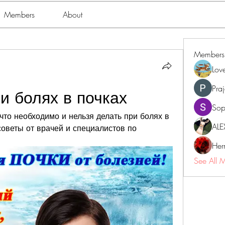
Members
About
Members
Lov
Pra
и болях в почках
Sop
то необходимо и нельзя делать при болях в 
ALE
оветы от врачей и специалистов по 
Her
See All 