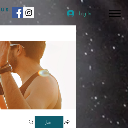
 US
Log In
Join